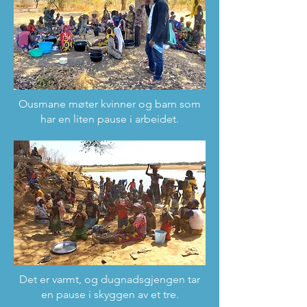
Ousmane møter kvinner og barn som
har en liten pause i arbeidet.
Det er varmt, og dugnadsgjengen tar
en pause i skyggen av et tre.