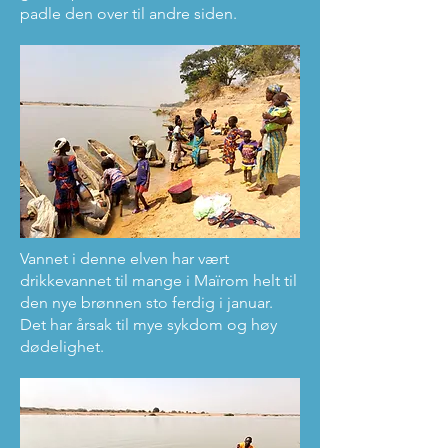
padle den over til andre siden.
Vannet i denne elven har vært
drikkevannet til mange i Maïrom helt til
den nye brønnen sto ferdig i januar.
Det har årsak til mye sykdom og høy
dødelighet.