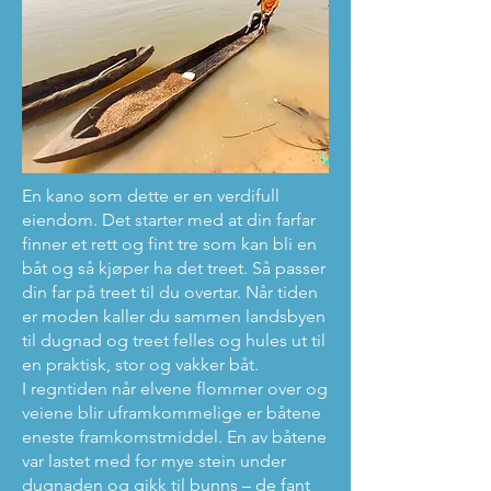
En kano som dette er en verdifull
eiendom. Det starter med at din farfar
finner et rett og fint tre som kan bli en
båt og så kjøper ha det treet. Så passer
din far på treet til du overtar. Når tiden
er moden kaller du sammen landsbyen
til dugnad og treet felles og hules ut til
en praktisk, stor og vakker båt.
I regntiden når elvene flommer over og
veiene blir uframkommelige er båtene
eneste framkomstmiddel. En av båtene
var lastet med for mye stein under
dugnaden og gikk til bunns – de fant