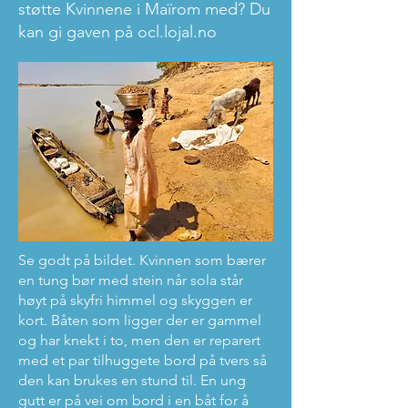
støtte Kvinnene i Maïrom med? Du
kan gi gaven på ocl.lojal.no
Se godt på bildet. Kvinnen som bærer
en tung bør med stein når sola står
høyt på skyfri himmel og skyggen er
kort. Båten som ligger der er gammel
og har knekt i to, men den er reparert
med et par tilhuggete bord på tvers så
den kan brukes en stund til. En ung
gutt er på vei om bord i en båt for å