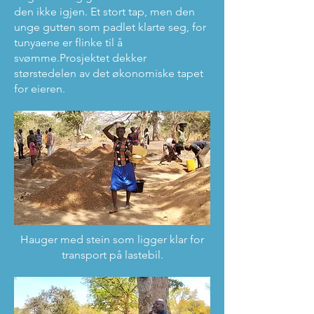
den ikke igjen. Et stort tap, men den
unge gutten som padlet klarte seg, for
tunyaene er flinke til å
svømme.Prosjektet dekker
størstedelen av det økonomiske tapet
for eieren.
Hauger med stein som ligger klar for
transport på lastebil.