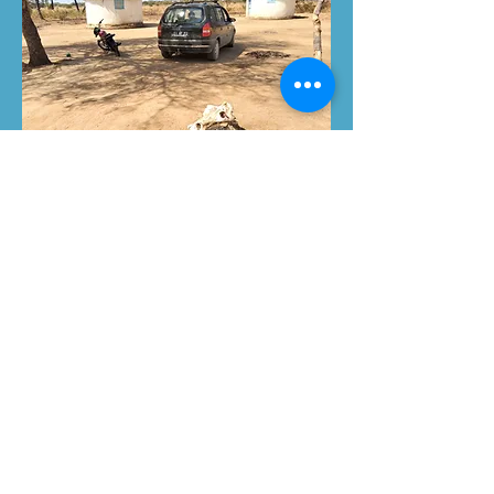
I disse fine hvitmalte husene holder
skogvokterne til. De har vanligvis
overtaket på befolkningen som ikke
kan administrasjonsspråket og heller
ikke kan lese. Skogvokterne er
bevæpnet og har makta. Nå vil de
hindre at vi henter stein på den andre
elvebredden, men Ousmane og
advokaten Nassar møter dem og har
med tillatelsen. Vokterne ønsker
penger, men de kommer til enighet.
Hvis befolkningen spør vokterne om
hjelp med arbeidet så skal de få betalt