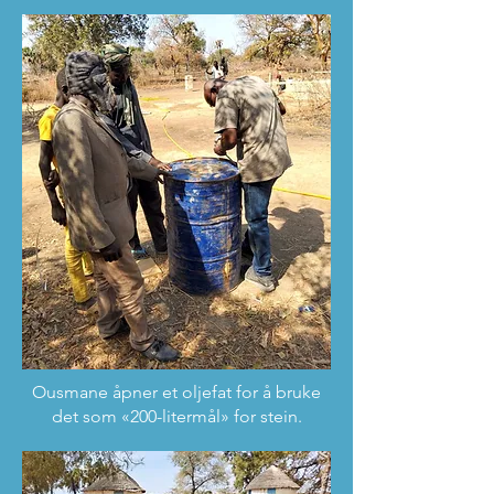
Ousmane åpner et oljefat for å bruke
det som «200-litermål» for stein.