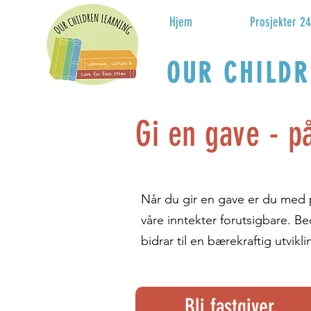
Hjem
Prosjekter 24
OUR CHILDR
Gi en gave - p
Når du gir en gave er du med p
våre inntekter forutsigbare. B
bidrar til en bærekraftig utvik
Bli fastgiver