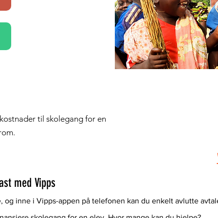
 kostnader til skolegang for en
irom.
fast med Vipps
e, og inne i Vipps-appen på telefonen kan du enkelt avlutte avtale
finansiere skolegang for en elev. Hvor mange kan du hjelpe?