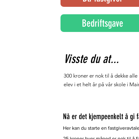
Bedriftsgave
Visste du at...
300 kroner er nok til å dekke alle
elev i et helt år på vår skole i Ma
Nå er det kjempeenkelt å gi 
Her kan du starte en fastgiveravtal
25 kroner hver måned er nok til å 