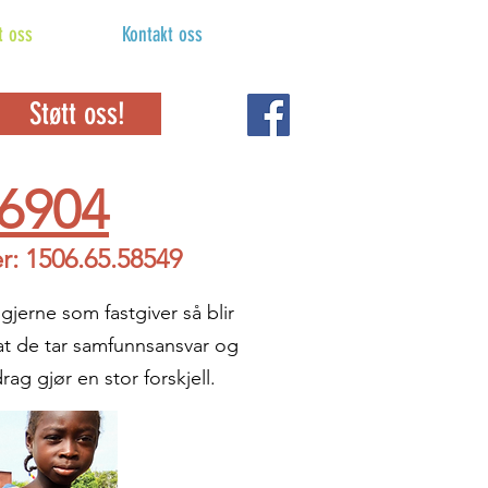
t oss
Kontakt oss
Støtt oss!
6904
: 1506.65.58549
jerne som fastgiver så blir
 at de tar samfunnsansvar og
rag gjør en stor forskjell.