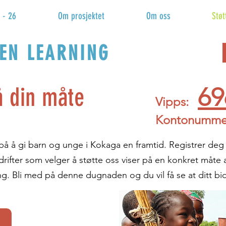
 - 26
Om prosjektet
Om oss
Støt
EN LEARNING
å din måte
69
Vipps:
Kontonummer
å å gi barn og unge i Kokaga en framtid. Registrer deg g
edrifter som velger å støtte oss viser på en konkret måte
ling. Bli med på denne dugnaden og du vil få se at ditt bid